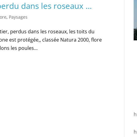
 perdu dans les roseaux …
lore
,
Paysages
tier, perdus dans les roseaux, les toits du
ne est protégée,, classée Natura 2000, flore
ns les poules...
h
h