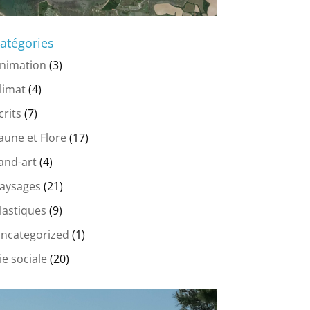
atégories
nimation
(3)
limat
(4)
crits
(7)
aune et Flore
(17)
and-art
(4)
aysages
(21)
lastiques
(9)
ncategorized
(1)
ie sociale
(20)