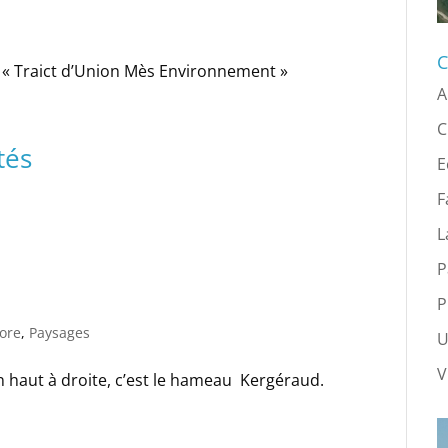
C
on « Traict d’Union Mès Environnement »
A
C
tés
E
F
L
P
P
lore
,
Paysages
U
V
en haut à droite, c’est le hameau Kergéraud.