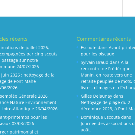
icles récents
Commentaires récents
imations de juillet 2026,
Escoute
dans
Avant-print
compagnées par cinq scouts
pour les oiseaux
 passage sur notre
Sylvain Braud
dans
A la
ommune
24/07/2026
rencontre de Frédérique
 juin 2026 : nettoyage de la
Manin, en route vers une
age de Pont-Mahé
retraite peuplée de mots, 
/06/2026
livres, d’images et d’échan
semblée Générale 2026
Gilles Delaunay
dans
ance Nature Environnement
Nettoyage de plage du 2
 Loire-Atlantique
26/04/2026
décembre 2023, à Pont Ma
ant-printemps pour les
Dominique Escoute
dans
seaux
03/03/2026
Journée des associations d
août.
rger patrimonial et