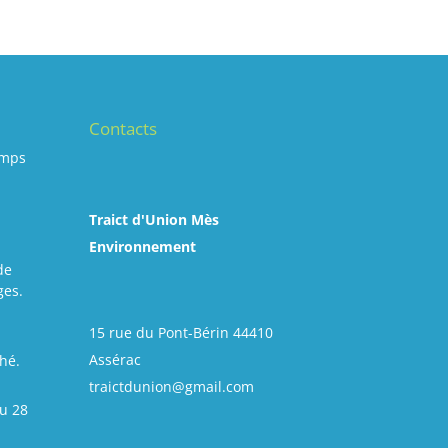
Contacts
emps
Traict d'Union Mès
Environnement
de
ges.
15 rue du Pont-Bérin 44410
Assérac
hé.
traictdunion@gmail.com
u 28