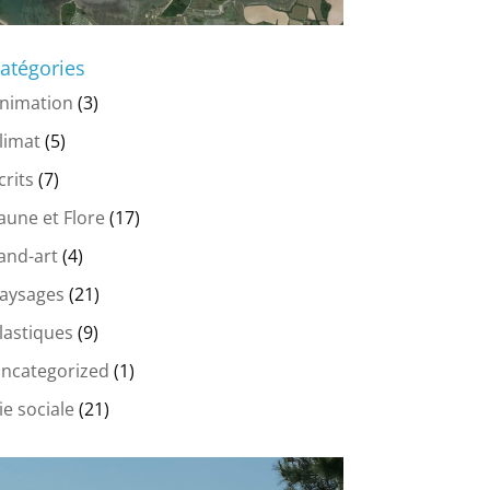
atégories
nimation
(3)
limat
(5)
crits
(7)
aune et Flore
(17)
and-art
(4)
aysages
(21)
lastiques
(9)
ncategorized
(1)
ie sociale
(21)