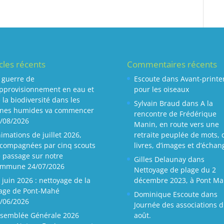
icles récents
Commentaires récents
 guerre de
Escoute
dans
Avant-print
approvisionnement en eau et
pour les oiseaux
 la biodiversité dans les
Sylvain Braud
dans
A la
nes humides va commencer
rencontre de Frédérique
/08/2026
Manin, en route vers une
imations de juillet 2026,
retraite peuplée de mots, 
compagnées par cinq scouts
livres, d’images et d’échan
 passage sur notre
Gilles Delaunay
dans
ommune
24/07/2026
Nettoyage de plage du 2
 juin 2026 : nettoyage de la
décembre 2023, à Pont Ma
age de Pont-Mahé
Dominique Escoute
dans
/06/2026
Journée des associations d
semblée Générale 2026
août.