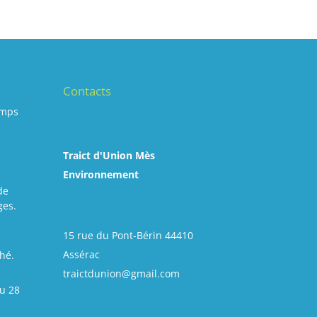
Contacts
emps
Traict d'Union Mès
Environnement
de
ges.
15 rue du Pont-Bérin 44410
Assérac
hé.
traictdunion@gmail.com
u 28