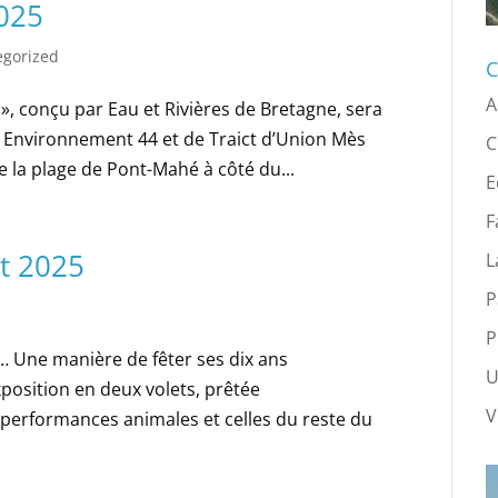
2025
egorized
C
A
 », conçu par Eau et Rivières de Bretagne, sera
e Environnement 44 et de Traict d’Union Mès
C
e la plage de Pont-Mahé à côté du...
E
F
et 2025
L
P
P
é… Une manière de fêter ses dix ans
U
exposition en deux volets, prêtée
V
performances animales et celles du reste du