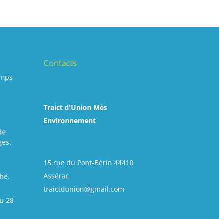
Contacts
emps
Traict d'Union Mès
Environnement
de
ges.
15 rue du Pont-Bérin 44410
Assérac
hé.
traictdunion@gmail.com
u 28