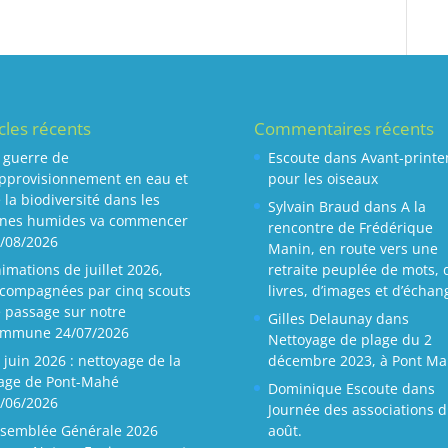
icles récents
Commentaires récents
 guerre de
Escoute
dans
Avant-print
approvisionnement en eau et
pour les oiseaux
 la biodiversité dans les
Sylvain Braud
dans
A la
nes humides va commencer
rencontre de Frédérique
/08/2026
Manin, en route vers une
imations de juillet 2026,
retraite peuplée de mots, 
compagnées par cinq scouts
livres, d’images et d’échan
 passage sur notre
Gilles Delaunay
dans
ommune
24/07/2026
Nettoyage de plage du 2
 juin 2026 : nettoyage de la
décembre 2023, à Pont Ma
age de Pont-Mahé
Dominique Escoute
dans
/06/2026
Journée des associations d
semblée Générale 2026
août.