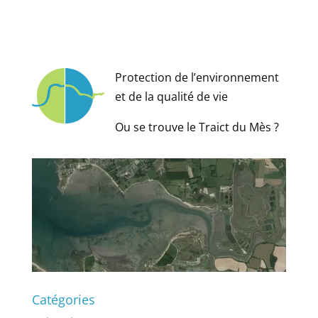
l
t
e
r
Protection de l’environnement
n
et de la qualité de vie
a
Ou se trouve le Traict du Mès ?
t
i
v
e
:
Catégories