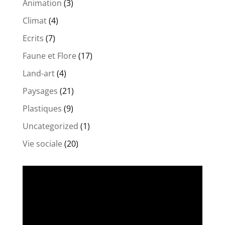
Animation
(3)
Climat
(4)
Ecrits
(7)
Faune et Flore
(17)
Land-art
(4)
Paysages
(21)
Plastiques
(9)
Uncategorized
(1)
Vie sociale
(20)